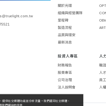
關於光環
OPT
組織與經營團隊
CO
es@truelight.com.tw
里程碑
OE
75521
製造流程
ART
品質與環安
最新消息
投資人專區
人
財務報告
職
股東專區
人
公司治理
員
法人說明會
人
廣告、提供社交媒體功能並分析流量。我們還同社交媒體、
用我們網站的信息