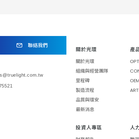
聯絡我們
關於光環
產
關於光環
OPT
組織與經營團隊
CO
es@truelight.com.tw
里程碑
OE
75521
製造流程
ART
品質與環安
最新消息
投資人專區
人